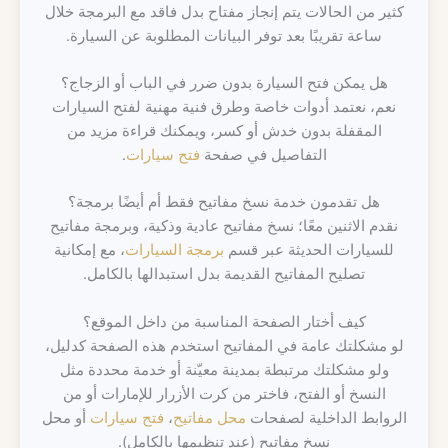
كثير من الحالات يتم إنجاز مفتاح بدل فاقد مع البرمجة خلال
ساعة تقريبًا بعد توفر البيانات المطلوبة عن السيارة.
هل يمكن فتح السيارة بدون ضرر في الباب أو الزجاج؟
نعم، نعتمد أدوات خاصة وطرق فنية مهنية لفتح السيارات
المقفلة بدون خدش أو كسر، ويمكنك قراءة مزيد من
التفاصيل في صفحة
فتح سيارات
.
هل تقدمون خدمة نسخ مفاتيح فقط أم أيضًا برمجة؟
نقدم الاثنين معًا؛ نسخ مفاتيح عادية وذكية، وبرمجة مفاتيح
للسيارات الحديثة عبر قسم
برمجة السيارات
، مع إمكانية
تصليح المفاتيح القديمة بدل استبدالها بالكامل.
كيف أختار الصفحة المناسبة من داخل الموقع؟
لو مشكلتك عامة في المفاتيح استخدم هذه الصفحة كدليل،
ولو مشكلتك مرتبطة بمدينة معيّنة أو خدمة محددة مثل
النسخ أو الفتح، فاختر من كرت الأزرار للإمارات أو من
الروابط الداخلية لصفحات
محل مفاتيح
،
فتح سيارات
أو محل
نسخ مفاتيح (عند تنظيمها بالكامل).